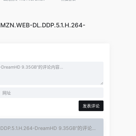
N.WEB-DL.DDP.5.1.H.264-
P.5.1.H.264-DreamHD 9.35GB”的评论...