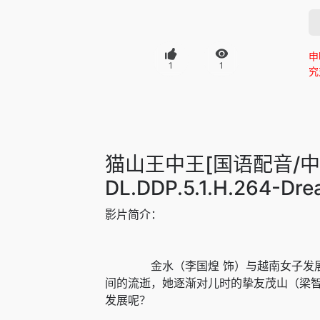
申
1
1
究
猫山王中王[国语配音/中文字幕]
DL.DDP.5.1.H.264-Dr
影片简介：
金水（李国煌 饰）与越南女子发展婚外
间的流逝，她逐渐对儿时的挚友茂山（梁
发展呢？