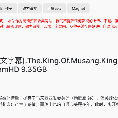
BT种子
磁力链接
百度云盘
Magnet
明： 本站作为高清资源收集网站，我们不提供任何影视的上传、下载、
对电影影评网、磁力链接、云盘、字幕网、及种子缓存网站进行自动化及智能化
.The.King.Of.Musang.King.
eamHD 9.35GB
情后，抛弃了马来西亚发妻美莲（杨雁雁 饰），但美莲依然
智强 饰）产生了感情，而茂山也暗自倾心美莲多年，此时，离开