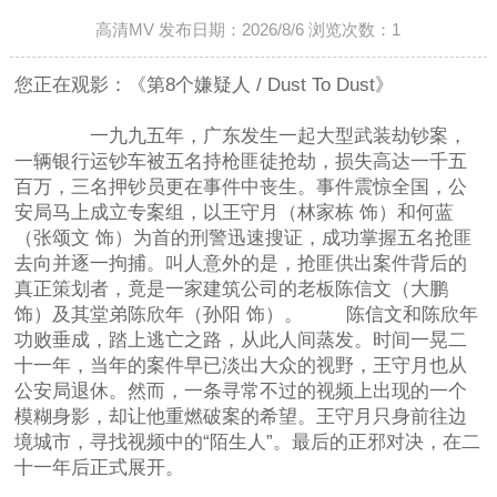
高清MV 发布日期：2026/8/6 浏览次数：
1
您正在观影：《第8个嫌疑人 / Dust To Dust》
一九九五年，广东发生一起大型武装劫钞案，
一辆银行运钞车被五名持枪匪徒抢劫，损失高达一千五
百万，三名押钞员更在事件中丧生。事件震惊全国，公
安局马上成立专案组，以王守月（林家栋 饰）和何蓝
（张颂文 饰）为首的刑警迅速搜证，成功掌握五名抢匪
去向并逐一拘捕。叫人意外的是，抢匪供出案件背后的
真正策划者，竟是一家建筑公司的老板陈信文（大鹏
饰）及其堂弟陈欣年（孙阳 饰）。 陈信文和陈欣年
功败垂成，踏上逃亡之路，从此人间蒸发。时间一晃二
十一年，当年的案件早已淡出大众的视野，王守月也从
公安局退休。然而，一条寻常不过的视频上出现的一个
模糊身影，却让他重燃破案的希望。王守月只身前往边
境城市，寻找视频中的“陌生人”。最后的正邪对决，在二
十一年后正式展开。