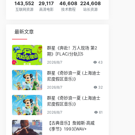
143,552
29,117
46,608
224,608
互联网资源
高清电影
技术教程
站长资源
最新文章
群星《奔赴！万人现场 第2
期》[FLAC/分轨][5
2026/8/7
43
群星《奇妙浪一夏 (上海迪士
尼度假区音乐)》
2026/8/7
32
群星《奇妙浪一夏 (上海迪士
尼度假区音乐)》
2026/8/7
61
【古典音乐】詹姆斯·高威
《季节》1993[WAV+