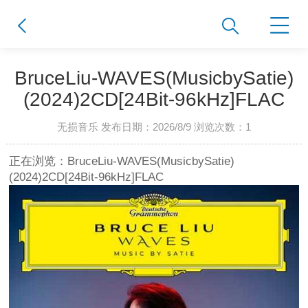
BruceLiu-WAVES(MusicbySatie)
(2024)2CD[24Bit-96kHz]FLAC
无损音乐 发布日期：2026/8/9 浏览次数：
1
正在浏览：BruceLiu-WAVES(MusicbySatie)
(2024)2CD[24Bit-96kHz]FLAC